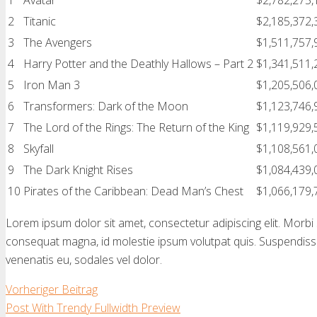
1
Avatar
$2,782,275,
2
Titanic
$2,185,372,
3
The Avengers
$1,511,757,
4
Harry Potter and the Deathly Hallows – Part 2
$1,341,511,
5
Iron Man 3
$1,205,506,
6
Transformers: Dark of the Moon
$1,123,746,
7
The Lord of the Rings: The Return of the King
$1,119,929,
8
Skyfall
$1,108,561,
9
The Dark Knight Rises
$1,084,439,
10
Pirates of the Caribbean: Dead Man’s Chest
$1,066,179,
Lorem ipsum dolor sit amet, consectetur adipiscing elit. Morbi sa
consequat magna, id molestie ipsum volutpat quis. Suspendisse c
venenatis eu, sodales vel dolor.
Vorheriger Beitrag
Post With Trendy Fullwidth Preview